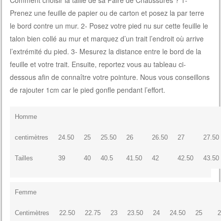
Comment choisir la taille de sa Paire de Chaussures ? 1-
Prenez une feuille de papier ou de carton et posez la par terre
le bord contre un mur. 2- Posez votre pied nu sur cette feuille le
talon bien collé au mur et marquez d’un trait l’endroit où arrive
l’extrémité du pied. 3- Mesurez la distance entre le bord de la
feuille et votre trait. Ensuite, reportez vous au tableau ci-
dessous afin de connaître votre pointure. Nous vous conseillons
de rajouter 1cm car le pied gonfle pendant l’effort.
Homme
centimètres
24.50
25
25.50
26
26.50
27
27.50
Tailles
39
40
40.5
41.50
42
42.50
43.50
Femme
Centimètres
22.50
22.75
23
23.50
24
24.50
25
2